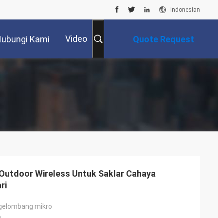
Indonesian
Video
ubungi Kami
Quote Request
Suatu
Outdoor Wireless Untuk Saklar Cahaya
ri
 gelombang mikro
m