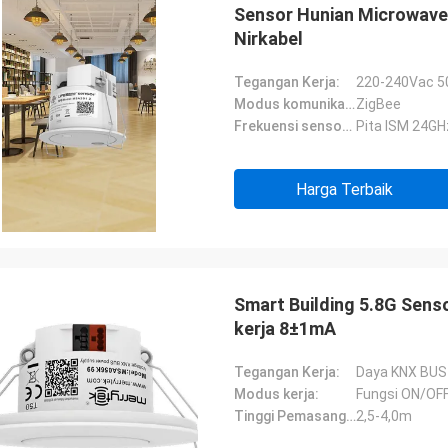
Sensor Hunian Microwave
Nirkabel
Tegangan Kerja:
220-240Vac 5
Modus komunikasi:
ZigBee
Frekuensi sensor MW:
Pita ISM 24G
Harga Terbaik
Smart Building 5.8G Sen
kerja 8±1mA
Tegangan Kerja:
Daya KNX BUS
Modus kerja:
Fungsi ON/OF
Tinggi Pemasangan:
2,5-4,0m