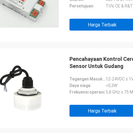
Persetujuan:
TUV, CE & R&
Harga Terbaik
Pencahayaan Kontrol Cer
Sensor Untuk Gudang
Tegangan Masukan DC:
12-24VDC ± 1
Daya siaga:
<0,3W
Frekuensi operasi:
5,8 GHz ± 75 M
Harga Terbaik