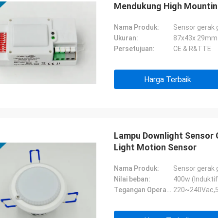
Mendukung High Mountin
Nama Produk:
Sensor gerak
Ukuran:
87x43x 29mm
Persetujuan:
CE & R&TTE
Harga Terbaik
Lampu Downlight Sensor 
Light Motion Sensor
Nama Produk:
Sensor gerak
Nilai beban:
400w (Induktif
Tegangan Operasi:
220~240Vac,