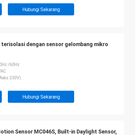
Hubungi Sekarang
k terisolasi dengan sensor gelombang mikro
a
0Hz /60Hz
VAC
Maks 230V)
Hubungi Sekarang
tion Sensor MC046S, Built-in Daylight Sensor,