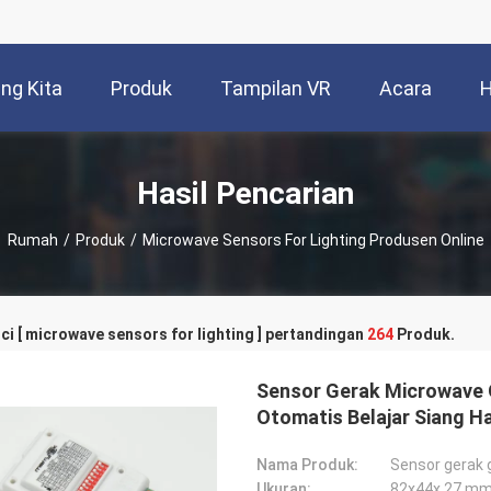
ng Kita
Produk
Tampilan VR
Acara
H
Hasil Pencarian
Rumah
/
Produk
/
Microwave Sensors For Lighting Produsen Online
ci [ microwave sensors for lighting ] pertandingan
264
Produk.
Sensor Gerak Microwave 
Otomatis Belajar Siang Ha
Nama Produk:
Sensor gerak
Ukuran:
82x44x 27 m