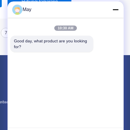
Hubungi Sekarang
May
10:30 AM
7
8
Good day, what product are you looking 
for?
Produk
Microwave sensor gerak
Dimmable Motion Sensor
Sensor Detektor Kehadiran
pribadi
Semua kategori