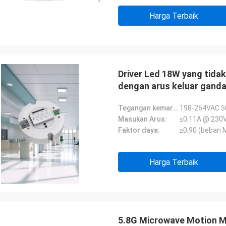
Harga Terbaik
Driver Led 18W yang tida
dengan arus keluar gand
Tegangan kemarahan:
198-264VAC 5
Masukan Arus:
≤0,11A @ 230
Faktor daya:
≥0,90 (beban 
Harga Terbaik
5.8G Microwave Motion Mo