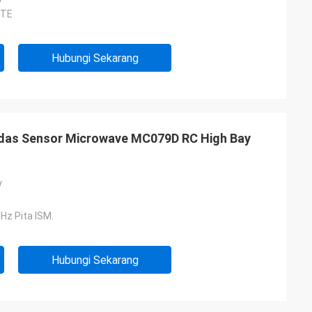
TTE
Hubungi Sekarang
das Sensor Microwave MC079D RC High Bay
V
Hz Pita ISM.
Hubungi Sekarang