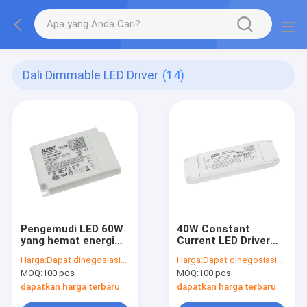
Dali Dimmable LED Driver
(14)
Pengemudi LED 60W
40W Constant
yang hemat energi
Current LED Driver
untuk operasi arus
dengan output
Harga:
Dapat dinegosiasikan
Harga:
Dapat dinegosiasikan
konstan
current yang dapat
MOQ:
100 pcs
MOQ:
100 pcs
disesuaikan untuk
lampu panel LED
dapatkan harga terbaru
dapatkan harga terbaru