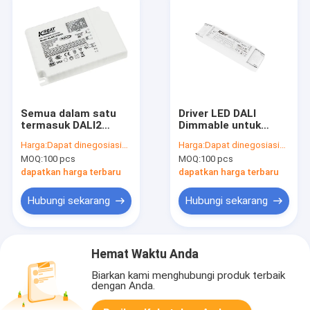
Semua dalam satu
Driver LED DALI
termasuk DALI2
Dimmable untuk
1/10V PUSH Dimming
KL120V-PDiiV1
Harga:
Dapat dinegosiasikan
Harga:
Dapat dinegosiasikan
dengan arus 700ma-
Perlindungan Sirkuit
MOQ:
100 pcs
MOQ:
100 pcs
1200ma 40W
Singkat Antarmuka
Constant Dimmable
DALI
dapatkan harga terbaru
dapatkan harga terbaru
Driver
Hubungi sekarang
Hubungi sekarang
Hemat Waktu Anda
Biarkan kami menghubungi produk terbaik
dengan Anda.