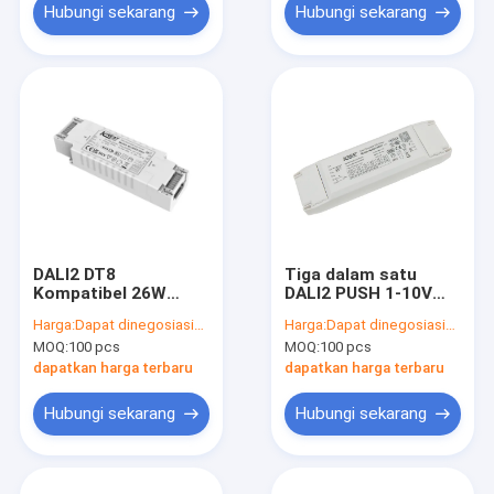
Hubungi sekarang
Hubungi sekarang
DALI2 DT8
Tiga dalam satu
Kompatibel 26W
DALI2 PUSH 1-10V
Constant Current
Dim LED driver 60W
Harga:
Dapat dinegosiasikan
Harga:
Dapat dinegosiasikan
LED Driver dengan
dengan garansi 5
MOQ:
100 pcs
MOQ:
100 pcs
IP20 Stand-by Power
tahun
≤ 0.5W 230Vac
dapatkan harga terbaru
dapatkan harga terbaru
Hubungi sekarang
Hubungi sekarang