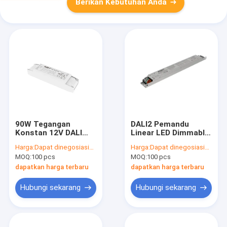
Berikan Kebutuhan Anda
90W Tegangan
DALI2 Pemandu
Konstan 12V DALI
Linear LED Dimmable
Dimmable LED Strip
dengan hingga 70W
Harga:
Dapat dinegosiasikan
Harga:
Dapat dinegosiasikan
Driver Dengan
dengan arus output
MOQ:
100 pcs
MOQ:
100 pcs
Garansi 5 Tahun
ganda dari 700mA
hingga 1400mA
dapatkan harga terbaru
dapatkan harga terbaru
Hubungi sekarang
Hubungi sekarang