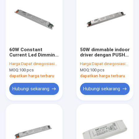
60W Constant
50W dimmable indoor
Current Led Dimming
driver dengan PUSH
Driver dengan DALI2
DALI2 1-10V dimming
Harga:
Dapat dinegosiasikan
Harga:
Dapat dinegosiasikan
dimming
MOQ:
100 pcs
MOQ:
100 pcs
dapatkan harga terbaru
dapatkan harga terbaru
Hubungi sekarang
Hubungi sekarang
Rumah
Produk
Pertunjukan VR