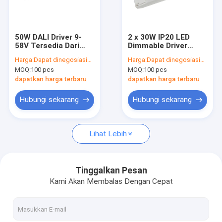
Tentang Kami
Tur Pabrik
50W DALI Driver 9-
2 x 30W IP20 LED
58V Tersedia Dari
Dimmable Driver
Kontrol Kualitas
700mA Sampai
350mA - 900mA
Harga:
Dapat dinegosiasikan
Harga:
Dapat dinegosiasikan
1400mA Untuk
Untuk lampu panel
MOQ:
100 pcs
MOQ:
100 pcs
Lampu Panel LED
LED
Hubungi Kami
dapatkan harga terbaru
dapatkan harga terbaru
Berita
Hubungi sekarang
Hubungi sekarang
Kasus-kasus
Lihat Lebih
Minta Kutipan
Video
Tinggalkan Pesan
Kami Akan Membalas Dengan Cepat
Microwave sensor gerak