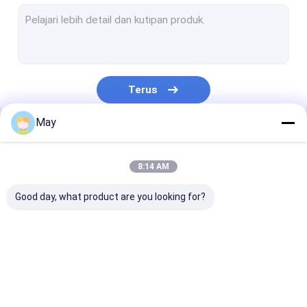
Dimmable Motion Sensor
Sensor Detektor Kehadiran
Dimmable LED driver
Terus
Sensor Gerak Pir
May
Sensor Fungsi Mati
Kategori Kami
Driver Sensor
8:14 AM
Sensor Daylight
Good day, what product are you looking for?
Sensor gerak DC
Sensor Gerak UL
Microwave sensor
Dimmable Motion
Sensor Detekt
DALI Motion Sensor
gerak
Sensor
Kehadiran