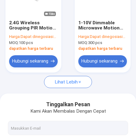
Tentang Kami
Tur Pabrik
2.4G Wireless
1-10V Dimmable
Grouping PIR Motion
Microwave Motion
Kontrol Kualitas
Sensor, PWM
Sensor Untuk Tri-
Harga:
Dapat dinegosiasikan
Harga:
Dapat dinegosiasikan
Dimming, Zhaga
proof Light, 6m Max
MOQ:
100 pcs
MOQ:
300 pcs
book20 Interface
Mounting Height
Hubungi Kami
dapatkan harga terbaru
dapatkan harga terbaru
Berita
Hubungi sekarang
Hubungi sekarang
Kasus-kasus
Lihat Lebih
Minta Kutipan
Video
Tinggalkan Pesan
Kami Akan Membalas Dengan Cepat
Microwave sensor gerak