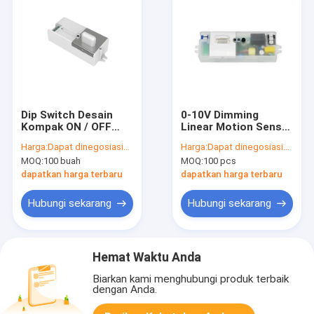
Dip Switch Desain
0-10V Dimming
Kompak ON / OFF
Linear Motion Sensor
Sensor Gerak Untuk
untuk Pasar Amerika
Harga:
Dapat dinegosiasikan
Harga:
Dapat dinegosiasikan
Lampu Langit-langit
Utara MC087V RC
MOQ:
100 buah
MOQ:
100 pcs
Dan Lampu Tri-
dengan fungsi on/off
Buktinya
dapatkan harga terbaru
dapatkan harga terbaru
Hubungi sekarang
Hubungi sekarang
Hemat Waktu Anda
Biarkan kami menghubungi produk terbaik
dengan Anda.