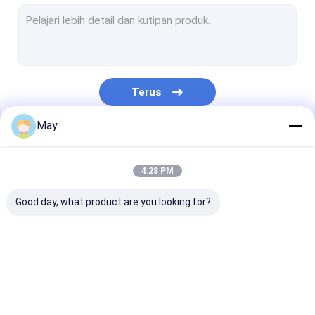
Dimmable Motion Sensor
Sensor Detektor Kehadiran
Dimmable LED driver
Terus
Sensor Gerak Pir
May
Sensor Fungsi Mati
Kategori Kami
Driver Sensor
4:28 PM
Sensor Daylight
Good day, what product are you looking for?
Sensor gerak DC
Sensor Gerak UL
Microwave sensor
Dimmable Motion
Sensor Detekt
DALI Motion Sensor
gerak
Sensor
Kehadiran