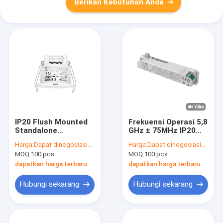
Berikan Kebutuhan Anda
IP20 Flush Mounted
Frekuensi Operasi 5,8
Standalone
GHz ± 75MHz IP20
Microwave Motion
Sensor Gerak
Harga:
Dapat dinegosiasikan
Harga:
Dapat dinegosiasikan
Sensor untuk
Dimmable untuk LED
MOQ:
100 pcs
MOQ:
100 pcs
digunakan di koridor
Batten
bangunan komersial
dapatkan harga terbaru
dapatkan harga terbaru
Hubungi sekarang
Hubungi sekarang