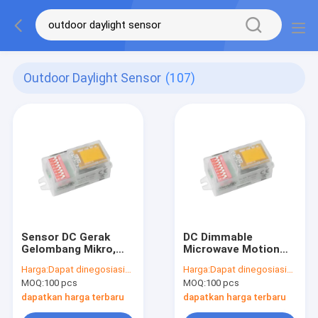
Outdoor Daylight Sensor
(107)
Sensor DC Gerak
DC Dimmable
Gelombang Mikro,
Microwave Motion
Dengan Fungsi
Sensor, remote
Harga:
Dapat dinegosiasikan
Harga:
Dapat dinegosiasikan
Prioritas Cahaya
control tersedia,
MOQ:
100 pcs
MOQ:
100 pcs
Alami, Pengaturan
fungsi prioritas siang
Sakelar DIP
hari
dapatkan harga terbaru
dapatkan harga terbaru