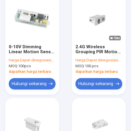
0-10V Dimming
2.4G Wireless
Linear Motion Sensor
Grouping PIR Motion
untuk Pasar Amerika
Sensor, 0-10V
Harga:
Dapat dinegosiasikan
Harga:
Dapat dinegosiasikan
Utara MC087V RC
Dimming, Zhaga
MOQ:
100pcs
MOQ:
100 pcs
dengan fungsi on/off
book20 Installation
dapatkan harga terbaru
dapatkan harga terbaru
Hubungi sekarang
Hubungi sekarang
Rumah
Produk
Pertunjukan VR