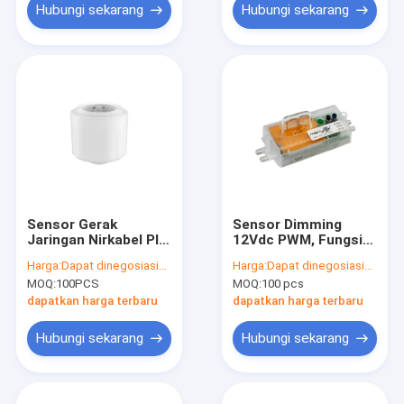
Hubungi sekarang
Hubungi sekarang
Sensor Gerak
Sensor Dimming
Jaringan Nirkabel PIR
12Vdc PWM, Fungsi
2.4G 12Vdc,
Prioritas Cahaya
Harga:
Dapat dinegosiasikan
Harga:
Dapat dinegosiasikan
Ketersediaan
siang, Dengan
MOQ:
100PCS
MOQ:
100 pcs
Pengumpulan Cahaya
Pengaturan Saklar
Alami, Pemasangan
DIP
dapatkan harga terbaru
dapatkan harga terbaru
Maksimal 12m
Hubungi sekarang
Hubungi sekarang