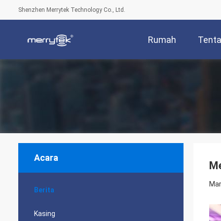
Shenzhen Merrytek Technology Co., Ltd.
Rumah
Tenta
Acara
Me
Mar
Berita
Kasing