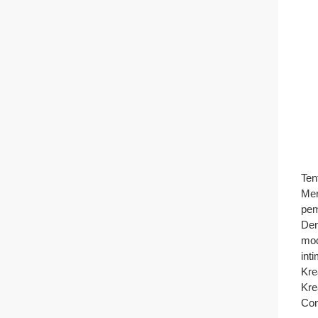
Ten
Mer
pem
Den
mod
int
Kre
Kre
Con