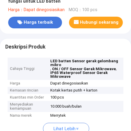
fungsi untuk LED batten
Harga：Dapat dinegosiasikan
MOQ：100 pcs
Harga terbaik
Hubungi sekarang
Deskripsi Produk
LED batten Sensor gerak gelombang
mikro
Cahaya Tinggi
,
,
ON / OFF Sensor Gerak Mikrowave
IP65 Waterproof Sensor Gerak
Mikrowave
Harga
Dapat dinegosiasikan
Kemasan rincian
Kotak kertas putih + karton
Kuantitas min Order
100 pcs
Menyediakan
10.000 buah/bulan
kemampuan
Nama merek
Merrytek
Lihat Lebih