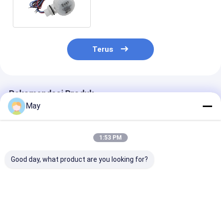
fungsi untuk LED batten
Terus
Rekomendasi Produk
May
1:53 PM
Good day, what product are you looking for?
Dip Switch Desain
AC ON/OFF Motion
Lampu Anti-
Kompak ON / OFF
Sensor, Tersedia
gangguan Anti
Sensor Gerak Untuk
untuk Lampu Tri-
tersandung O
Lampu Langit-langit
proof dan Lampu
Sensor Gerak,
Dan Lampu Tri-
Langit-langit
Mendukung Sa