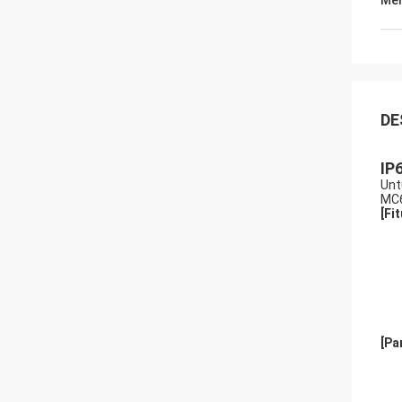
Men
DE
IP
Untu
MC6
[
Fi
[
Pa