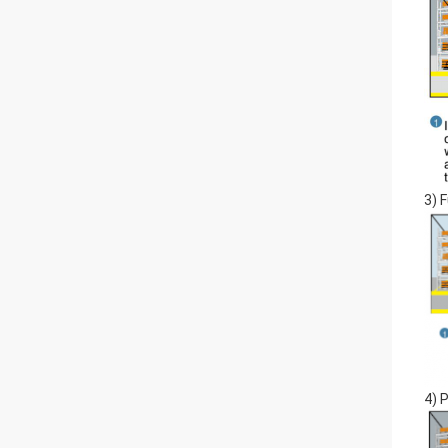
3) 
4) 