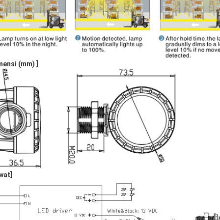
mensi (mm) ]
wat]