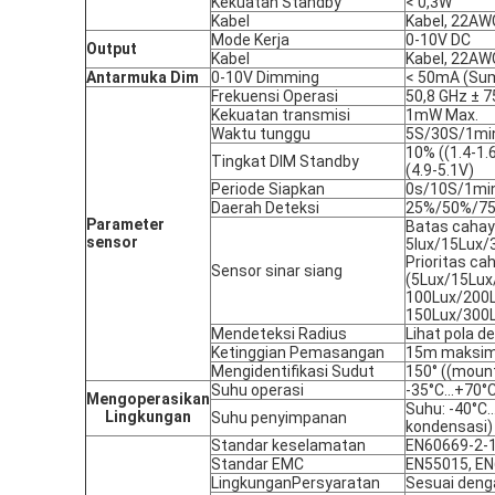
Kekuatan Standby
< 0,3W
Kabel
Kabel, 22AW
Mode Kerja
0-10V DC
Output
Kabel
Kabel, 22AW
Antarmuka Dim
0-10V Dimming
< 50mA (Sum
Frekuensi Operasi
50,8 GHz ± 7
Kekuatan transmisi
1mW Max.
Waktu tunggu
5S/30S/1mi
10% ((1.4-1.6
Tingkat DIM Standby
(4.9-5.1V)
Periode Siapkan
0s/10S/1mi
Daerah Deteksi
25%/50%/7
Parameter
Batas cahaya
sensor
5lux/15Lux/
Prioritas cah
Sensor sinar siang
(5Lux/15Lux
100Lux/200
150Lux/300
Mendeteksi Radius
Lihat pola d
Ketinggian Pemasangan
15m maksim
Mengidentifikasi Sudut
150° ((mount
Suhu operasi
-35°C...+70°
Mengoperasikan
Suhu: -40°C.
Lingkungan
Suhu penyimpanan
kondensasi)
Standar keselamatan
EN60669-2-1
Standar EMC
EN55015, EN
Lingkungan
Persyaratan
Sesuai deng