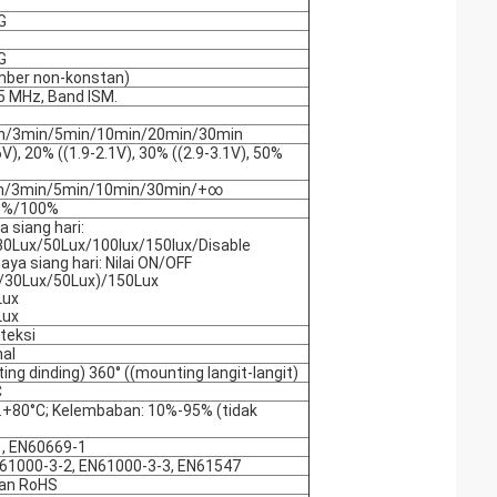
G
G
ber non-konstan)
5 MHz, Band ISM.
n/3min/5min/10min/20min/30min
V), 20% ((1.9-2.1V), 30% ((2.9-3.1V), 50%
n/3min/5min/10min/30min/+∞
5%/100%
 siang hari:
30Lux/50Lux/100lux/150lux/Disable
aya siang hari: Nilai ON/OFF
/30Lux/50Lux)/150Lux
Lux
Lux
eteksi
al
ing dinding) 360° ((mounting langit-langit)
C
..+80°C; Kelembaban: 10%-95% (tidak
, EN60669-1
61000-3-2, EN61000-3-3, EN61547
an RoHS