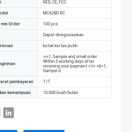
i
RED, CE, FCC
odel
MC628D RC
 min Order
100 pcs
Dapat dinegosiasikan
rincian
kotak kertas putih
<i>1, Sample and small order:
Within 5 working days after
ngiriman
receiving your payment.</i> <b>1,
Sampel d
yarat pembayaran
T/T
kan kemampuan
10.000 buah/bulan