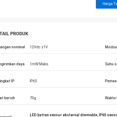
Harga Te
TAIL PRODUK
angan nominal
12Vdc ±1V
Modus 
girimkan daya
1mW Maks.
Suhu o
ingkat IP
IP65
Pemas
at bersih
70g
Waktu 
LED batten sensor eksternal dimmable
,
IP65 sens