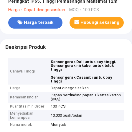
Peringkat IP65, Tinggi Pemasangan Maksimal 12m
Harga：Dapat dinegosiasikan
MOQ：100 PCS
Harga terbaik
Hubungi sekarang
Deskripsi Produk
,
Sensor gerak Dali untuk bay tinggi
Sensor gerak nirkabel untuk teluk
tinggi
Cahaya Tinggi
,
Sensor gerak Casambi untuk bay
tinggi
Harga
Dapat dinegosiasikan
Papan berdinding papan + kertas karton
Kemasan rincian
(K=A)
Kuantitas min Order
100 PCS
Menyediakan
10.000 buah/bulan
kemampuan
Nama merek
Merrytek