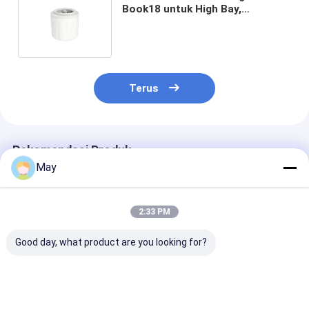
Book18 untuk High Bay,
Peringkat IP65, Tinggi
Pemasangan Maksimal 12m
Terus
Rekomendasi Produk
May
2:33 PM
Good day, what product are you looking for?
Sensor gerak &
Sensor Gerak
DALI2 Casamb
cahaya DALI-2 PIR
Casambi DALI untuk
Network Senso
dengan lubang
High Bay, Tinggi
Mikrowave 220