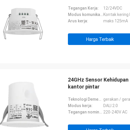
Tegangan Kerja:
12/24VDC
Modus komunikasi:
Kontak kering
Arus kerja:
maks 125mA
Harga Terbaik
24GHz Sensor Kehidupan 
kantor pintar
Teknologi Dement / gerakan kecil / pernapasan / pemanenan siang hari:
gerakan / ger
Modus kerja:
DALI 2.0
Tegangan nominal:
220-240V AC