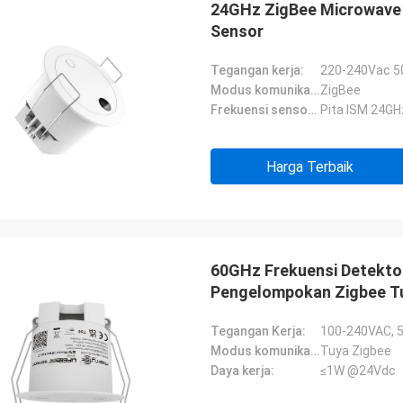
24GHz ZigBee Microwave 
Sensor
Tegangan kerja:
220-240Vac 5
Modus komunikasi:
ZigBee
Frekuensi sensor MW:
Pita ISM 24G
Harga Terbaik
60GHz Frekuensi Detekto
Pengelompokan Zigbee Tu
Tegangan Kerja:
100-240VAC, 
Modus komunikasi:
Tuya Zigbee
Daya kerja:
≤1W @24Vdc