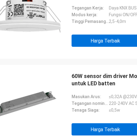
Tegangan Kerja:
Daya KNX BUS
Modus kerja:
Fungsi ON/OF
Tinggi Pemasangan:
2,5-4,0m
Harga Terbaik
60W sensor dim driver Mo
untuk LED batten
Masukan Arus:
≤0,32A @230V
Tegangan nominal:
220-240V AC 
Tenaga Siaga:
≤0,5w
Harga Terbaik