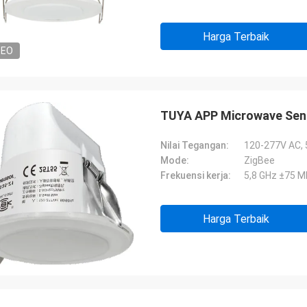
Harga Terbaik
DEO
TUYA APP Microwave Sens
Nilai Tegangan:
120-277V AC,
Mode:
ZigBee
Frekuensi kerja:
5,8 GHz ±75 M
Harga Terbaik