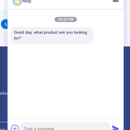
May
10:32 PM
6
7
8
Good day, what product are you looking 
for?
Produk
Microwave sensor gerak
Dimmable Motion Sensor
Sensor Detektor Kehadiran
pribadi
Semua kategori