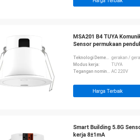
Harga Terbaik
MSA201 B4 TUYA Komunika
Sensor permukaan penduk
Teknologi Dement / gerakan kecil / pernapasan / pemanenan siang hari:
gerakan / ger
Modus kerja:
TUYA
Tegangan nominal:
AC 220V
Harga Terbaik
Smart Building 5.8G Sen
kerja 8±1mA