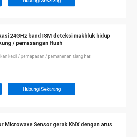
Hubungi Sekarang
si 24GHz band ISM deteksi makhluk hidup
ung / pemasangan flush
akan kecil / pernapasan / pemanenan siang hari
Hubungi Sekarang
sor Microwave Sensor gerak KNX dengan arus