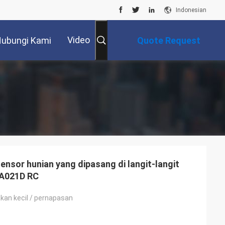
Indonesian
Video
ubungi Kami
Quote Request
Suatu
nsor hunian yang dipasang di langit-langit
SA021D RC
akan kecil / pernapasan