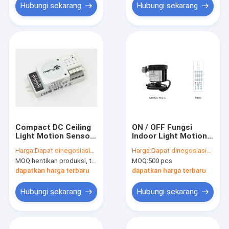
Hubungi sekarang
Hubungi sekarang
Compact DC Ceiling
ON / OFF Fungsi
Light Motion Sensor
Indoor Light Motion
5.8GHz Tahan Waktu
Sensor Mudah
Harga:
Dapat dinegosiasikan
Harga:
Dapat dinegosiasikan
10s / 90s CE
Instalasi MC054V RC
MOQ:
hentikan produksi, tidak tersedia.
MOQ:
500 pcs
2 Series dengan
fungsi dimming
dapatkan harga terbaru
dapatkan harga terbaru
Hubungi sekarang
Hubungi sekarang