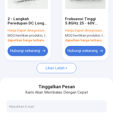
Tentang Kami
Tur Pabrik
2 - Langkah
Frekuensi Tinggi
Peredupan DC Long
5.8GHz 25 - 60V
Kontrol Kualitas
Range Motion Sensor
Compact Motion
Harga:
Dapat dinegosiasikan
Harga:
Dapat dinegosiasikan
Untuk Common LED
Sensor Automatic
MOQ:
hentikan produksi, tidak tersedia.
MOQ:
hentikan produksi, tidak tersedia.
Driver
Switching
Hubungi Kami
dapatkan harga terbaru
dapatkan harga terbaru
Berita
Hubungi sekarang
Hubungi sekarang
Kasus-kasus
Lihat Lebih
Minta Kutipan
Video
Tinggalkan Pesan
Kami Akan Membalas Dengan Cepat
Microwave sensor gerak