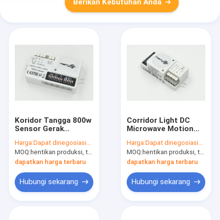
Berikan Kebutuhan Anda
Koridor Tangga 800w
Corridor Light DC
Sensor Gerak
Microwave Motion
Peredupan Otomatis
Sensor Dengan 4 -
Harga:
Dapat dinegosiasikan
Harga:
Dapat dinegosiasikan
Jarak Jauh
Pole Press - In
MOQ:
hentikan produksi, tidak tersedia.
MOQ:
hentikan produksi, tidak tersedia.
Terminal
dapatkan harga terbaru
dapatkan harga terbaru
Hubungi sekarang
Hubungi sekarang