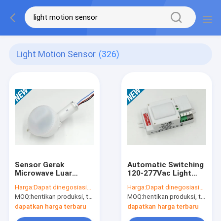
Light Motion Sensor
(326)
Sensor Gerak
Automatic Switching
Microwave Luar
120-277Vac Light
Ruangan 3m / S,
Motion Sensor
Harga:
Dapat dinegosiasikan
Harga:
Dapat dinegosiasikan
Sensor Gerak Cahaya
Microwave Disetujui
MOQ:
hentikan produksi, tidak tersedia.
MOQ:
hentikan produksi, tidak tersedia.
Banjir 220V-240V
FCC
dapatkan harga terbaru
dapatkan harga terbaru