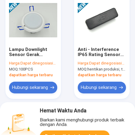
Lampu Downlight
Anti - Interference
Sensor Gerak
IP65 Rating Sensor
Microwave, Mount
Gerak Microwave
Harga:
Dapat dinegosiasikan
Harga:
Dapat dinegosiasikan
Flush Mount Ceiling
untuk COB Flood
MOQ:
100PCS
MOQ:
hentikan produksi, tidak tersedia.
Light Motion Sensor
Light
dapatkan harga terbaru
dapatkan harga terbaru
Hubungi sekarang
Hubungi sekarang
Hemat Waktu Anda
Biarkan kami menghubungi produk terbaik
dengan Anda.