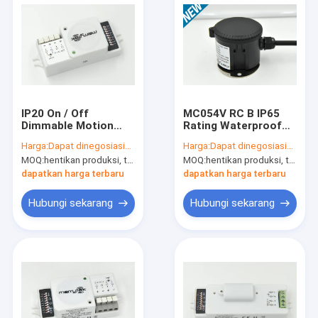
IP20 On / Off
MC054V RC B IP65
Dimmable Motion
Rating Waterproof
Sensor Untuk Lampu
Motion Sensor
Harga:
Dapat dinegosiasikan
Harga:
Dapat dinegosiasikan
Langit / Lampu Tri-
Dengan Fungsi
MOQ:
hentikan produksi, tidak tersedia.
MOQ:
hentikan produksi, tidak tersedia.
Proof
Remote Control
dapatkan harga terbaru
dapatkan harga terbaru
Hubungi sekarang
Hubungi sekarang
Rumah
Produk
Pertunjukan VR