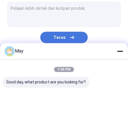
Dimmable Motion Sensor
Sensor Detektor Kehadiran
Dimmable LED driver
Terus
Sensor Gerak Pir
May
Sensor Fungsi Mati
Kategori Kami
Driver Sensor
7:30 PM
Sensor Daylight
Good day, what product are you looking for?
Sensor gerak DC
Sensor Gerak UL
Microwave sensor
Dimmable Motion
Sensor Detekt
DALI Motion Sensor
gerak
Sensor
Kehadiran