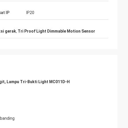
kat IP
IP20
si gerak
,
Tri Proof Light Dimmable Motion Sensor
git, Lampu Tri-Bukti Light MC011D-H
ebanding