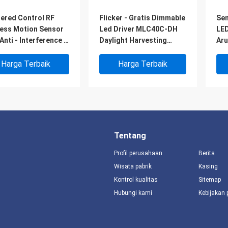
tered Control RF
Flicker - Gratis Dimmable
Sen
less Motion Sensor
Led Driver MLC40C-DH
LED
Anti - Interference 3
Daylight Harvesting
Aru
kah Peredupan
MS06
Harga Terbaik
Harga Terbaik
Tentang
Profil perusahaan
Berita
Wisata pabrik
Kasing
Kontrol kualitas
Sitemap
Hubungi kami
Kebijakan 
ight Motion Sensor
Ceiling Mounted Wireless
Day
dam Driver LED 18w
Motion Sensor MC003V /
Dim