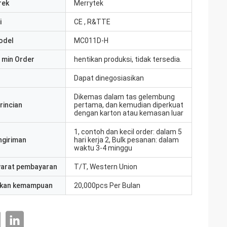
rek
Merrytek
i
CE , R&TTE
odel
MC011D-H
 min Order
hentikan produksi, tidak tersedia.
Dapat dinegosiasikan
Dikemas dalam tas gelembung
rincian
pertama, dan kemudian diperkuat
dengan karton atau kemasan luar
1, contoh dan kecil order: dalam 5
ngiriman
hari kerja 2, Bulk pesanan: dalam
waktu 3-4 minggu
yarat pembayaran
T/T, Western Union
kan kemampuan
20,000pcs Per Bulan