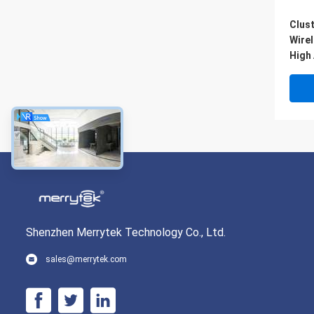
Clus
Wire
High 
Lang
Shenzhen Merrytek Technology Co., Ltd.
sales@merrytek.com
Dayl
Pere