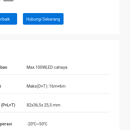
rbaik
Hubungi Sekarang
eban
Max.100WLED cahaya
i
Maks(D×T)::16m×6m
 (P×L×T)
82x36,5x 25,5 mm
perasi
-20℃~50℃