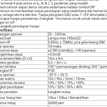
Terminal 4-pole press-in (L, N, N, L '), perakitan yang mudah
Data sensor dapat diatur secara sederhana melalui tombol DIP
Sensor ini memberikan solusi peredupan yang sederhana dan hemat biay
lu tenaga ekstra dari line. Tanpa penyelam DALI atau 1-10V dimmabl
capai fungsi peredaman 2 langkah. Terutama cocok untuk tokoh sensi
gsi on-off
 Langkah peredupan fungsi
sifikasi:
angan operasi
25 - 100Vdc
ed load
Lampu max.100wLED
tem HF
5.8GHz ± 75MHz, pita gelombang ISM
s operasi
1A maks
sumsi daya
≤0.5W (standby), <1W (operasi)
girimkan daya
<0.5mW
a deteksi Max (D x H)
16m x 6m
eksi gerakan
0,5 ~ 3m / s
ut deteksi
150 ° (pemasangan dinding) 360 ° (pe
ingkat IP
IP20
u operasi
-20 ℃ ~ 50 ℃
an waktu
10s / 90s / 3min / 10min
sitivitas deteksi
10% / 50% / 75% / 100%
gkat peredupan
10% / 20% / 30% / 40%
de peredam
Langkah redup
sor Siang Hari
10lux / 50lux / Nonaktifkan
mur hidup
50000 jam