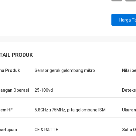
Harga Te
TAIL PRODUK
ma Produk
Sensor gerak gelombang mikro
Nilai b
angan Operasi
25-100vd
Deteks
tem HF
5.8GHz ±75MHz, pita gelombang ISM
Ukuran
setujuan
CE & R&TTE
Suhu O