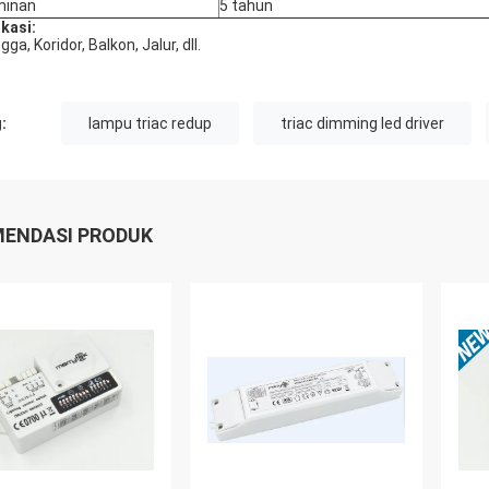
minan
5 tahun
ikasi:
ga, Koridor, Balkon, Jalur, dll.
:
lampu triac redup
triac dimming led driver
ENDASI PRODUK