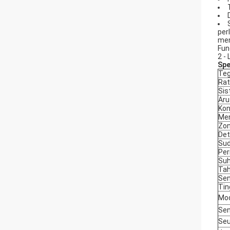
per
men
Fun
2 -
Spe
Teg
Rat
Sis
Aru
Kon
Men
Zon
Det
Sud
Per
Suh
Tah
Sen
Tin
Mo
Sen
Seu