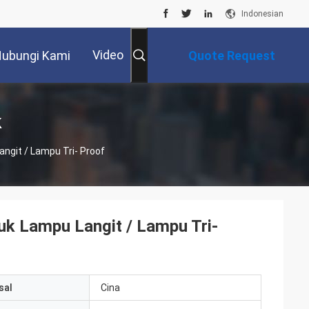
Indonesian
Video
ubungi Kami
Quote Request
Suatu
k
ngit / Lampu Tri- Proof
uk Lampu Langit / Lampu Tri-
sal
Cina