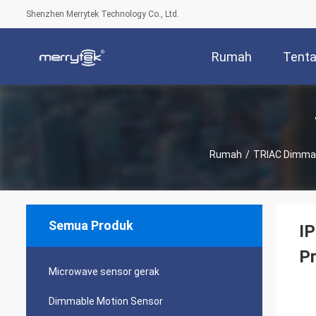
Shenzhen Merrytek Technology Co., Ltd.
Rumah
Tenta
Rumah
/
TRIAC Dimmab
Semua Produk
IP
P
Microwave sensor gerak
Dimmable Motion Sensor