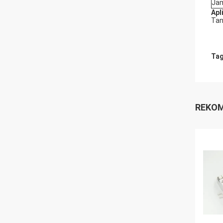
Ja
Apl
Tang
Tag
REKOM