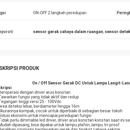
gsi
ON-OFF 2 langkah peredupan
Pering
yoroti
sensor gerak cahaya dalam ruangan
,
sensor detek
SKRIPSI PRODUK
On / Off Sensor Gerak DC Untuk Lampu Langit-Lan
kripsi
Beroperasi dengan driver arus konstan
Tawarkan fungsi yang tidak aktif dan redup
Tegangan tinggi versi 25 - 100Vdc
Area deteksi lebar, berdiameter hingga 16m
Ukurannya kompak, cocok untuk diperbaiki di sebagian besar tokoh
Solusi ekonomi untuk mencapai peredupan fungsi
Tidak perlu dimmable led driver, driver arus konstan konstan saat ini s
Mudah dipasang, bisa dipakai untuk lampu plafon, lampu tri-proof.
Peralihan otomatis berdasarkan gerak dan tingkat cahaya sekitar