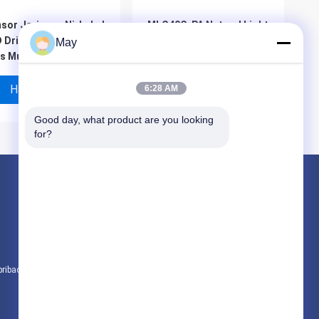
sor Jaringan Nirkabel
MLC40C-PA Natural Light
 Driver 18w Dengan
Adaptive LED Driver 40w
May
s Multi - Output
Dengan Fungsi
Pemanasan Siang Hari
Harga Terbaik
Harga Terbaik
6:28 AM
Good day, what product are you looking 
for?
Produk
Microwave sensor gerak
Dimmable Motion Sensor
Sensor Detektor Kehadiran
pribadi
Semua kategori
light Priority
IP65 Microwave UL
mable Sensor Driver
Motion Sensor untuk