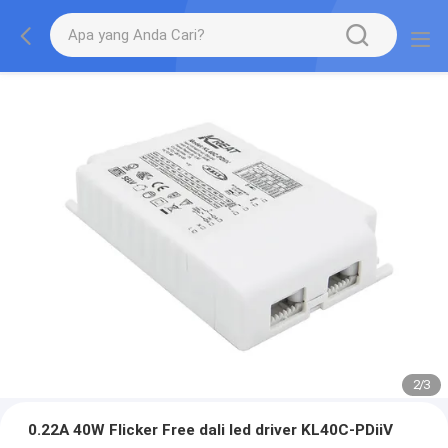
2
/
3
0.22A 40W Flicker Free dali led driver KL40C-PDiiV