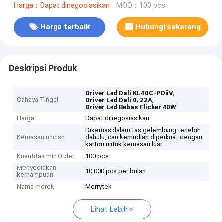
Harga：Dapat dinegosiasikan
MOQ：100 pcs
Harga terbaik
Hubungi sekarang
Deskripsi Produk
,
Driver Led Dali KL40C-PDiiV
Cahaya Tinggi
,
,
Driver Led Dali 0
22A
Driver Led Bebas Flicker 40W
Harga
Dapat dinegosiasikan
Dikemas dalam tas gelembung terlebih
Kemasan rincian
dahulu, dan kemudian diperkuat dengan
karton untuk kemasan luar
Kuantitas min Order
100 pcs
Menyediakan
10.000 pcs per bulan
kemampuan
Nama merek
Merrytek
Lihat Lebih