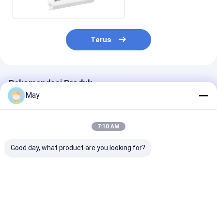
Terus
Rekomendasi Produk
May
7:10 AM
Good day, what product are you looking for?
10W Constant
50W Dual Channel
24v Tegangan
Current LED Driver
PUSH dan 1-10V
Konstan DALI2
Single Output
dimming LED Driver
Driver 40W Un
Current 200mA Atau
untuk downlight LED
Strip / Panel 
300mA Atau 500mA
penyesuaian s
Harga terbaik
Harga terbaik
Harga terb
warna