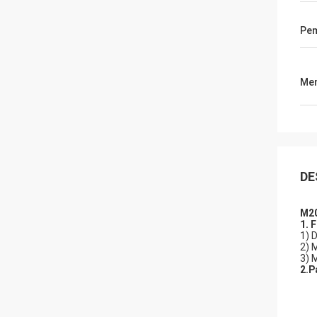
Pe
Men
DE
M20
1. F
1) 
2) 
3) 
2.
P