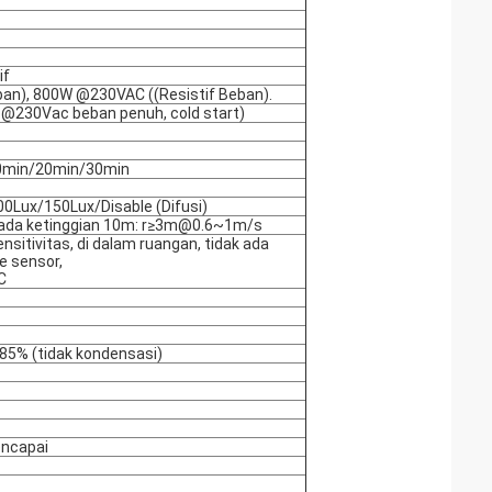
if
an), 800W @230VAC ((Resistif Beban).
s @230Vac beban penuh, cold start)
0min/20min/30min
0Lux/150Lux/Disable (Difusi)
pada ketinggian 10m: r≥3m@0.6~1m/s
nsitivitas, di dalam ruangan, tidak ada
e sensor,
C
85% (tidak kondensasi)
encapai