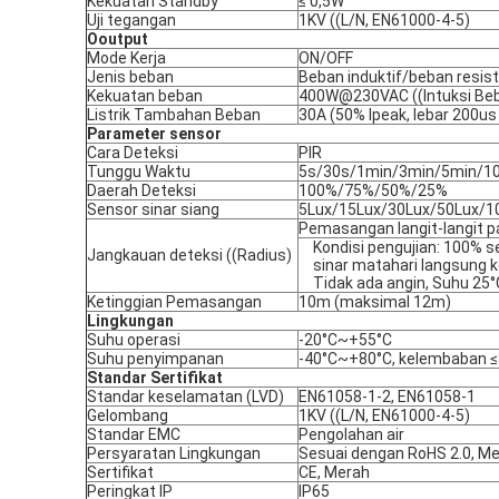
Kekuatan Standby
≤ 0,5W
Uji tegangan
1KV ((L/N, EN61000-4-5)
O
output
Mode Kerja
ON/OFF
Jenis beban
Beban induktif/beban resist
Kekuatan beban
400W@230VAC ((Intuksi Beb
Listrik Tambahan Beban
30A (50% Ipeak, lebar 200u
Parameter sensor
Cara Deteksi
PIR
Tunggu Waktu
5s/30s/1min/3min/5min/1
Daerah Deteksi
100%/75%/50%/25%
Sensor sinar siang
5Lux/15Lux/30Lux/50Lux/10
Pemasangan langit-langit 
Kondisi pengujian: 100% se
Jangkauan deteksi ((Radius)
sinar matahari langsung k
Tidak ada angin, Suhu 25°
Ketinggian Pemasangan
10m (maksimal 12m)
Lingkungan
Suhu operasi
-20°C~+55°C
Suhu penyimpanan
-40°C~+80°C, kelembaban ≤
Standar Sertifikat
Standar keselamatan (LVD)
EN61058-1-2, EN61058-1
Gelombang
1KV ((L/N, EN61000-4-5)
Standar EMC
Pengolahan air
Persyaratan Lingkungan
Sesuai dengan RoHS 2.0, M
Sertifikat
CE, Merah
Peringkat IP
IP65