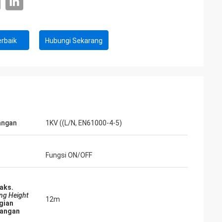
rbaik
Hubungi Sekarang
gangan
1KV ((L/N, EN61000-4-5)
Fungsi ON/OFF
aks.
ng Height
12m
gian
angan