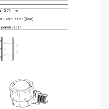
2
at: 0,75mm
 + kardus luar ((K=A)
c penuh beban