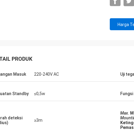
Harga Te
TAIL PRODUK
angan Masuk
220-240V AC
Uji te
uatan Standby
≤0,5w
Fungsi
Max.
M
rah deteksi
Mounti
≥3m
dius)
Keting
Pemas