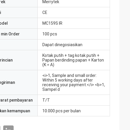
rek
Merrytek
i
CE
odel
MC159S IR
 min Order
100 pcs
Dapat dinegosiasikan
Kotak putih + tag kotak putih +
rincian
Papan berdinding papan + Karton
(K = A)
<i>1, Sample and small order:
Within 5 working days after
ngiriman
receiving your payment.</i> <b>1,
Sampel d
yarat pembayaran
T/T
kan kemampuan
10.000 pcs per bulan