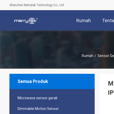
Shenzhen Merrytek Technology Co., Ltd.
Rumah
Tenta
Rumah
/
Sensor Ge
Semua Produk
M2
I
Microwave sensor gerak
Dimmable Motion Sensor