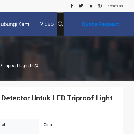
Indonesian
Video
ubungi Kami
Quote Request
Suatu
 Triproof Light IP20
Detector Untuk LED Triproof Light
sal
Cina