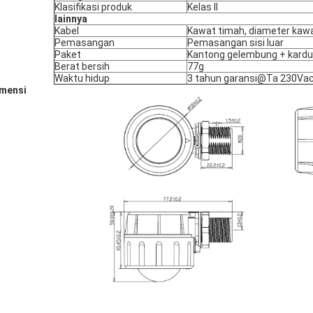
Klasifikasi produk
Kelas II
lainnya
Kabel
Kawat timah, diameter kaw
Pemasangan
Pemasangan sisi luar
Paket
Kantong gelembung + kardus
Berat bersih
77g
Waktu hidup
3 tahun garansi@Ta 230Va
mensi