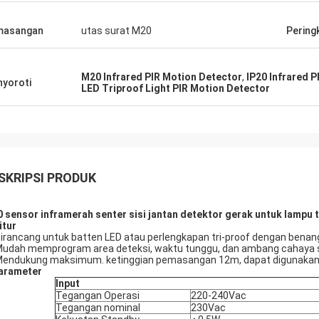
masangan
utas surat M20
Pering
M20 Infrared PIR Motion Detector
,
IP20 Infrared 
yoroti
LED Triproof Light PIR Motion Detector
SKRIPSI PRODUK
 sensor inframerah senter sisi jantan detektor gerak untuk lampu t
itur
Dirancang untuk batten LED atau perlengkapan tri-proof dengan benang 
Mudah memprogram area deteksi, waktu tunggu, dan ambang cahaya 
Mendukung maksimum. ketinggian pemasangan 12m, dapat digunakan d
arameter
Input
Tegangan Operasi
220-240Vac
Tegangan nominal
230Vac