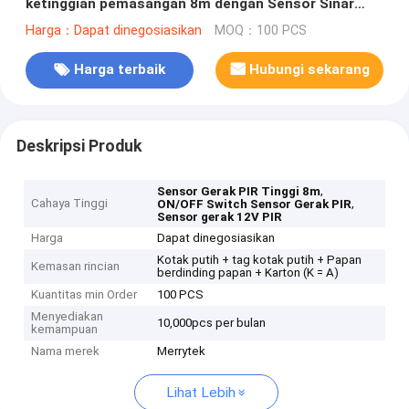
ketinggian pemasangan 8m dengan Sensor Sinar
Hari dan 3 opsi pemasangan
Harga：Dapat dinegosiasikan
MOQ：100 PCS
Harga terbaik
Hubungi sekarang
Deskripsi Produk
,
Sensor Gerak PIR Tinggi 8m
Cahaya Tinggi
,
ON/OFF Switch Sensor Gerak PIR
Sensor gerak 12V PIR
Harga
Dapat dinegosiasikan
Kotak putih + tag kotak putih + Papan
Kemasan rincian
berdinding papan + Karton (K = A)
Kuantitas min Order
100 PCS
Menyediakan
10,000pcs per bulan
kemampuan
Nama merek
Merrytek
Lihat Lebih