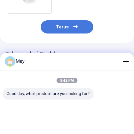
Sensor Sinar Hari dan 3 opsi
pemasangan
Terus
Rekomendasi Produk
May
8:42 PM
Good day, what product are you looking for?
Sensor PIR Pasang
Ketinggian
Cakupan detek
Plafon 35mm untuk
pemasangan maks.
diameter 30m
Koridor dengan
hingga 30m PIR High
Detektor keha
Protokol RS-485
Bay Sensor 360°
PIR mandiri d
Detektor PIR High
ketinggian
Harga terbaik
Harga terbaik
Harga terb