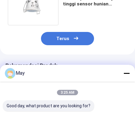
tinggi sensor hunian
komersial dengan
maksimum tinggi
pemasangan 4m
Terus
Rekomendasi Produk
May
3:25 AM
Good day, what product are you looking for?
Sensor PIR Pasang
Ketinggian
Cakupan detek
Plafon 35mm untuk
pemasangan maks.
diameter 30m
Koridor dengan
hingga 30m PIR High
Detektor keha