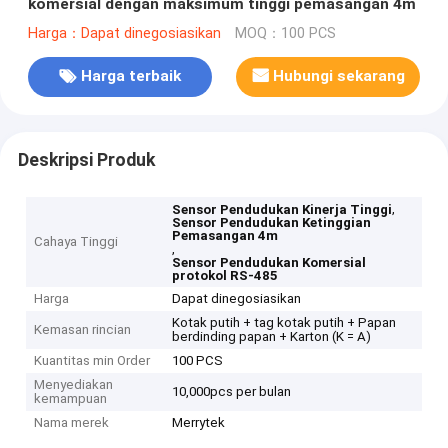
komersial dengan maksimum tinggi pemasangan 4m
Harga：Dapat dinegosiasikan
MOQ：100 PCS
Harga terbaik
Hubungi sekarang
Deskripsi Produk
,
Sensor Pendudukan Kinerja Tinggi
Sensor Pendudukan Ketinggian
Pemasangan 4m
Cahaya Tinggi
,
Sensor Pendudukan Komersial
protokol RS-485
Harga
Dapat dinegosiasikan
Kotak putih + tag kotak putih + Papan
Kemasan rincian
berdinding papan + Karton (K = A)
Kuantitas min Order
100 PCS
Menyediakan
10,000pcs per bulan
kemampuan
Nama merek
Merrytek