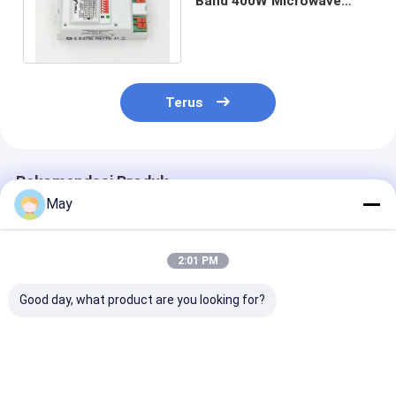
Band 400W Microwave
Indoor Motion Sensors
untuk Lampu
Terus
Rekomendasi Produk
May
2:01 PM
Good day, what product are you looking for?
Sensor Gerak
Sensor Gerak
Lampu Plafon 
Microwave yang
Microwave Frekuensi
Panjang Senso
Dapat Diredupkan
Tinggi 5.8GHz yang
Gerak Microw
5.8GHz Pengaturan
dapat diredupkan
ON/OFF, Kompa