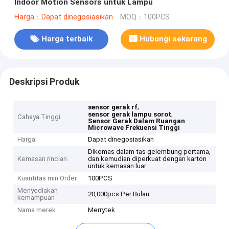
Indoor Motion Sensors untuk Lampu
Harga：Dapat dinegosiasikan
MOQ：100PCS
Harga terbaik
Hubungi sekarang
Deskripsi Produk
,
sensor gerak rf
,
sensor gerak lampu sorot
Cahaya Tinggi
Sensor Gerak Dalam Ruangan
Microwave Frekuensi Tinggi
Harga
Dapat dinegosiasikan
Dikemas dalam tas gelembung pertama,
Kemasan rincian
dan kemudian diperkuat dengan karton
untuk kemasan luar
Kuantitas min Order
100PCS
Menyediakan
20,000pcs Per Bulan
kemampuan
Nama merek
Merrytek