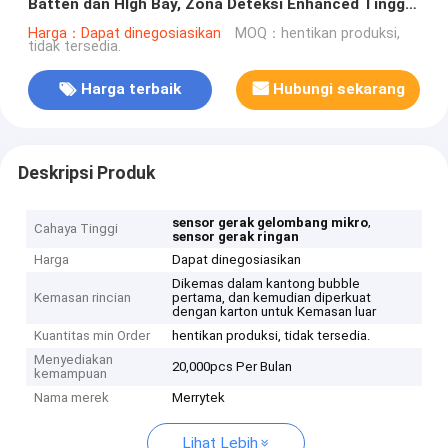
Batten dan HIgh Bay, Zona Deteksi Enhanced Tinggi
Hingga Tinggi 12m.
Harga：Dapat dinegosiasikan
MOQ：hentikan produksi,
tidak tersedia.
Harga terbaik
Hubungi sekarang
Deskripsi Produk
,
sensor gerak gelombang mikro
Cahaya Tinggi
sensor gerak ringan
Harga
Dapat dinegosiasikan
Dikemas dalam kantong bubble
Kemasan rincian
pertama, dan kemudian diperkuat
dengan karton untuk Kemasan luar
Kuantitas min Order
hentikan produksi, tidak tersedia.
Menyediakan
20,000pcs Per Bulan
kemampuan
Nama merek
Merrytek
Lihat Lebih