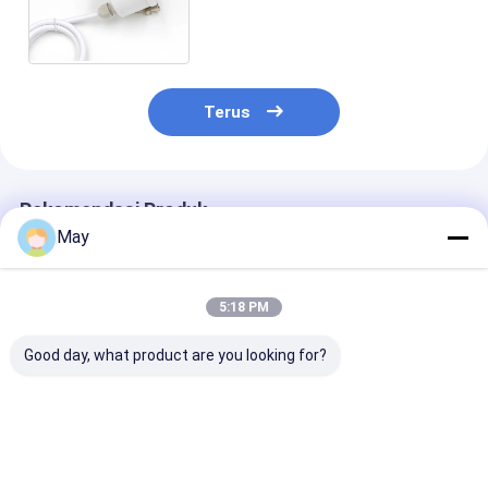
dan HIgh Bay, Zona Deteksi
Enhanced Tinggi Hingga Tinggi
12m.
Terus
Rekomendasi Produk
May
5:18 PM
Good day, what product are you looking for?
Clustered Control RF
Flicker - Gratis
Sensor Jaring
Wireless Motion
Dimmable Led Driver
Nirkabel LED D
Sensor High Anti -
MLC40C-DH Daylight
18w Dengan A
Interference 3
Harvesting MS06
Multi - Output
Langkah Peredupan