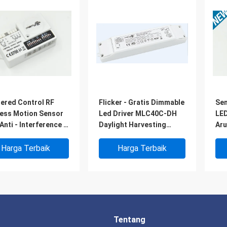
tered Control RF
Flicker - Gratis Dimmable
Sen
less Motion Sensor
Led Driver MLC40C-DH
LED
Anti - Interference 3
Daylight Harvesting
Aru
kah Peredupan
MS06
Harga Terbaik
Harga Terbaik
Tentang