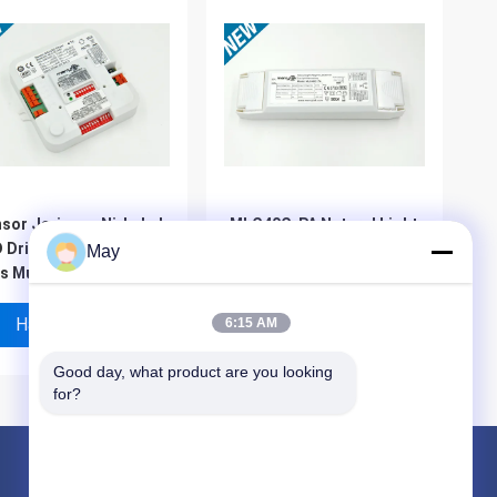
sor Jaringan Nirkabel
MLC40C-PA Natural Light
 Driver 18w Dengan
Adaptive LED Driver 40w
May
s Multi - Output
Dengan Fungsi
Pemanasan Siang Hari
Harga Terbaik
Harga Terbaik
6:15 AM
Good day, what product are you looking 
for?
Produk