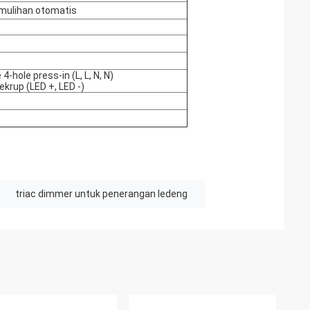
mulihan otomatis
-hole press-in (L, L, N, N)
ekrup (LED +, LED -)
triac dimmer untuk penerangan ledeng