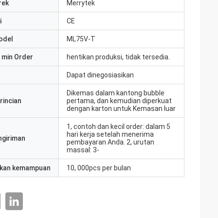
rek
Merrytek
i
CE
odel
ML75V-T
 min Order
hentikan produksi, tidak tersedia.
Dapat dinegosiasikan
Dikemas dalam kantong bubble
rincian
pertama, dan kemudian diperkuat
dengan karton untuk Kemasan luar
1, contoh dan kecil order: dalam 5
hari kerja setelah menerima
ngiriman
pembayaran Anda. 2, urutan
massal: 3-
kan kemampuan
10, 000pcs per bulan