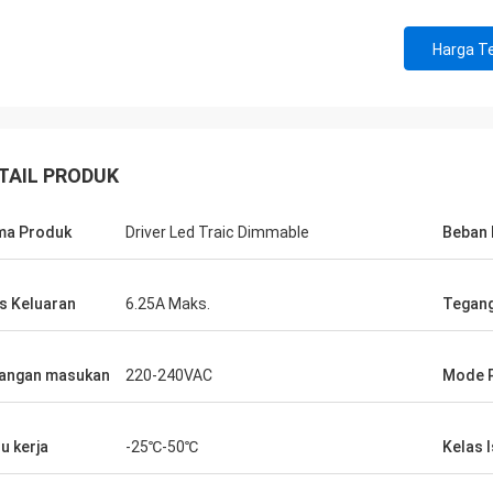
Harga Te
TAIL PRODUK
ma Produk
Driver Led Traic Dimmable
Beban 
s Keluaran
6.25A Maks.
Tegang
angan masukan
220-240VAC
Mode 
u kerja
-25℃-50℃
Kelas I