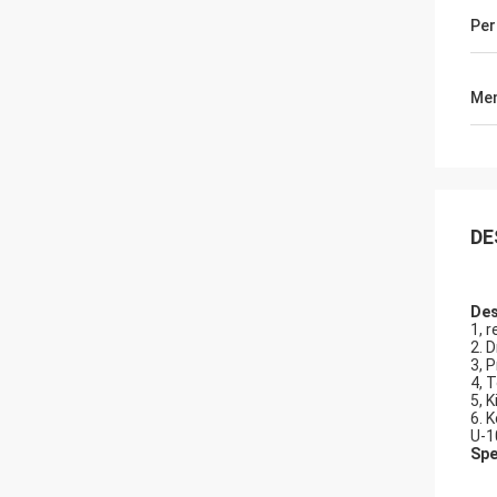
Per
Men
DE
Des
1, 
2. 
3, 
4, 
5, 
6. 
U-1
Spe