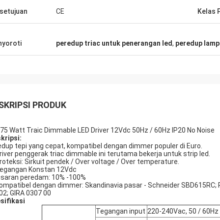
setujuan
CE
Kelas 
yoroti
peredup triac untuk penerangan led
,
peredup lampu
SKRIPSI PRODUK
75 Watt Traic Dimmable LED Driver 12Vdc 50Hz / 60Hz IP20 No Noise
kripsi:
redup tepi yang cepat, kompatibel dengan dimmer populer di Euro.
Driver penggerak triac dimmable ini terutama bekerja untuk strip led.
Proteksi: Sirkuit pendek / Over voltage / Over temperature.
Tegangan Konstan 12Vdc
Kisaran peredam: 10% -100%
Kompatibel dengan dimmer: Skandinavia pasar - Schneider SBD615RC;
02; GIRA 0307 00
sifikasi
Tegangan input
220-240Vac, 50 / 60Hz