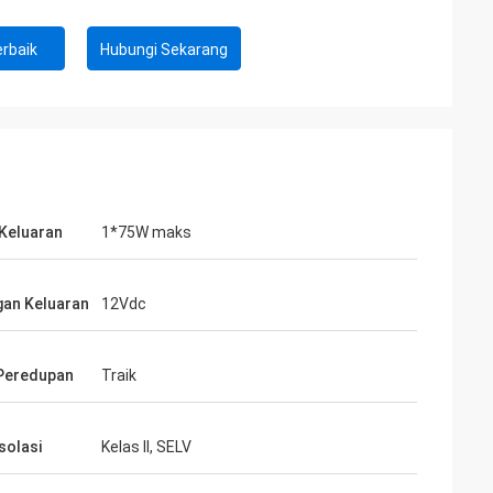
rbaik
Hubungi Sekarang
Keluaran
1*75W maks
an Keluaran
12Vdc
Peredupan
Traik
solasi
Kelas II, SELV