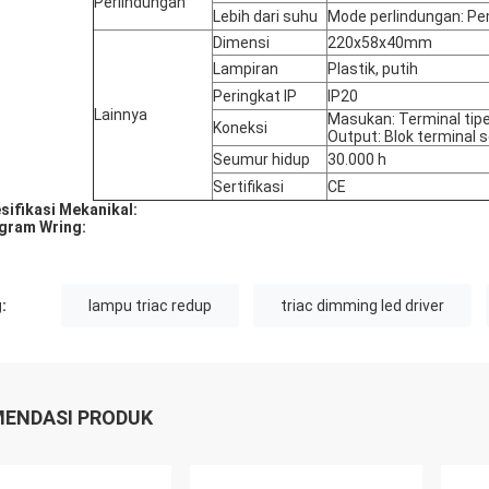
Perlindungan
Lebih dari suhu
Mode perlindungan: Pe
Dimensi
220x58x40mm
Lampiran
Plastik, putih
Peringkat IP
IP20
Lainnya
Masukan: Terminal tipe 4
Koneksi
Output: Blok terminal s
Seumur hidup
30.000 h
Sertifikasi
CE
sifikasi Mekanikal:
gram Wring:
:
lampu triac redup
triac dimming led driver
ENDASI PRODUK