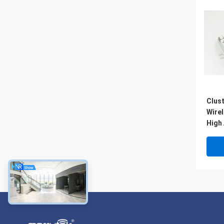
Clus
Wire
High 
Lang