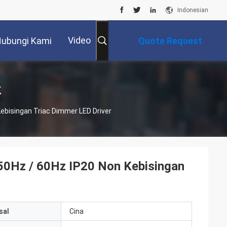
Indonesian
Video
ubungi Kami
Quote Request
Suatu
k
ebisingan Triac Dimmer LED Driver
50Hz / 60Hz IP20 Non Kebisingan
sal
Cina