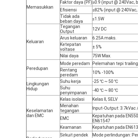
Faktor daya (PF)
≥0.9 (input @ 240Vac, 
Memasukkan
Efisiensi
≥82% (input @ 240Vac,
Tidak ada
≤1.5W
beban daya
Tegangan
12V DC
Output
Arus keluaran
6.25A maks.
Keluaran
Ketepatan
± 5%
voltase
Nilai daya
75W Max.
Mode peredam
Pelemahan tepi trailing
Peredupan
Rentang
10% -100%
peredam
Suhu kerja
-25 ℃ ~ 50 ℃
Lingkungan
Suhu
Hidup
-40 ℃ ~ 80 ℃
penyimpanan
Kelas isolasi
Kelas II, SELV
Menahan
Input-Output: 3.7kVac 
Keselamatan
tegangan
dan EMC
Kepatuhan pada EN5501
EMC
EN61547
Keamanan
Kepatuhan pada EN613
Sirkuit pendek
Mode perlindungan: Pe