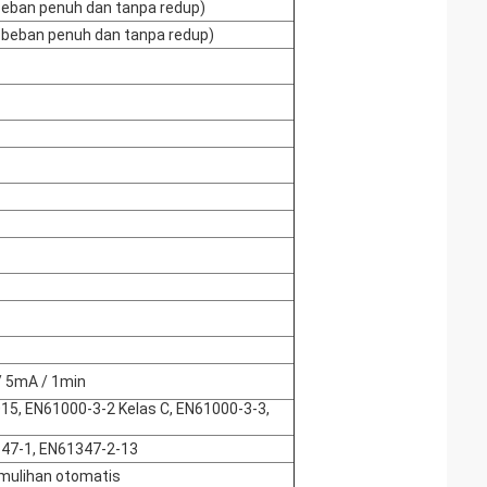
beban penuh dan tanpa redup)
 beban penuh dan tanpa redup)
/ 5mA / 1min
5, EN61000-3-2 Kelas C, EN61000-3-3,
47-1, EN61347-2-13
mulihan otomatis